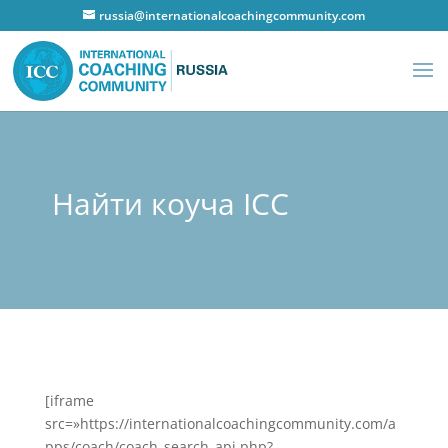
russia@internationalcoachingcommunity.com
Найти коуча ICC
[iframe
src=»https://internationalcoachingcommunity.com/a
pps/coach/coach_search_api.php?