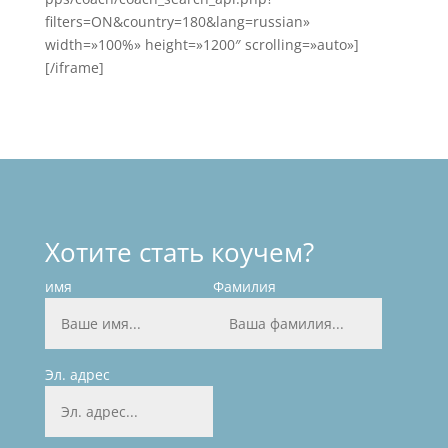
filters=ON&country=180&lang=russian»
width=»100%» height=»1200″ scrolling=»auto»]
[/iframe]
Хотите стать коучем?
имя
Фамилия
Эл. адрес